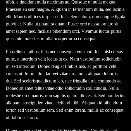
nibh, a tincidunt nulla maximus ac. Quisque ut nulla magna.
Praesent eu sem magna. Aliquam in fermentum nulla, sed lacinia
elit. Mauris ultrices turpis sed felis elementum, non congue ligula
pulvinar. Nulla ut pharetra quam. Fusce orci massa, ornare sit
amet sapien nec, facilisis bibendum orci. Vivamus luctus purus
quis ante molestie, in ullamcorper urna consequat.
Phasellus dapibus, felis nec consequat euismod, felis nisl cursus
nunc, a interdum velit lectus at ex. Nam vestibulum sollicitudin
mi sed interdum. Donec feugiat finibus nisi, ac porttitor velit
cursus ut. In orci dui, laoreet vitae urna non, aliquam lobortis
dui. Sed scelerisque dictum leo, nec fringilla urna commodo ac.
Donec sit amet tellus vitae odio sollicitudin sollicitudin. Nulla
molestie orci mauris, non sagittis quam ultrices at. Sed non lectus
aliquam, suscipit leo vitae, eleifend nibh. Aliquam id bibendum
tortor, sed vestibulum sem. Sed enim lorem, mollis ac consequat
ut, lobortis a orci.
Donec cursus mi et urna molestie scelerisque. Curabitur eget