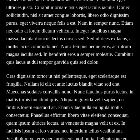
ultricies justo. Curabitur ornare risus eget iaculis iaculis. Donec
sollicitudin, nisl sit amet congue lobortis, libero odio dignissim
purus, eget viverra neque felis a est. Nam in semper nunc. Etiam
nec odio at lorem dictum vehicula. Integer faucibus magna
massa, lacinia rhoncus lectus cursus sed. Sed ultrices ex lacus, a
mollis lacus commodo nec. Nunc tempus neque eros, ac rutrum
magna iaculis sed. In hendrerit eros a semper molestie. Curabitur
quis lacus at dui tempor gravida quis sed dolor.
Cras dignissim tortor ut nisi pellentesque, eget scelerisque est
fringilla. Nullam id elit et ante luctus blandit vitae sed erat.
Maecenas sodales convallis nunc. Nunc faucibus purus lectus, in
mattis turpis tincidunt quis. Aliquam gravida velit sapien, eu
finibus lorem euismod ac. Etiam vitae nulla eu ligula mollis
consectetur. Phasellus efficitur, libero vitae eleifend consequat,
quam ipsum ultrices lectus, at venenatis magna velit ut ex. In
facilisis ipsum at leo varius, nec interdum tellus vestibulum.
Vestibulum vel eros nec turpis euismod porta. Pellentesque eu